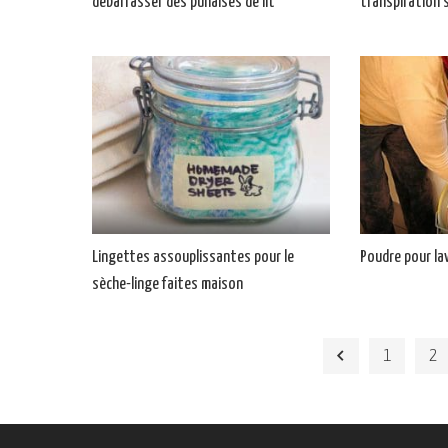
débarrasser des punaises de lit
transpiration 
Lingettes assouplissantes pour le
Poudre pour lav
sèche-linge faites maison
1
2